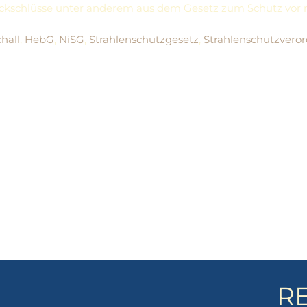
Rückschlüsse unter anderem aus dem Gesetz zum Schutz vor ni
hall
,
HebG
,
NiSG
,
Strahlenschutzgesetz
,
Strahlenschutzvero
R