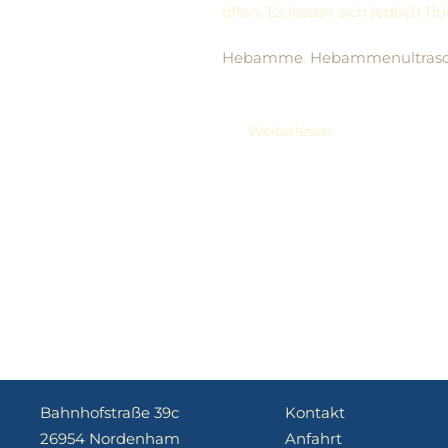
offen. Es lassen sich jedoch 
Hebamme
,
Hebammenultrasc
Weiterlesen
Bahnhofstraße 39c
Kontakt
26954 Nordenham
Anfahrt