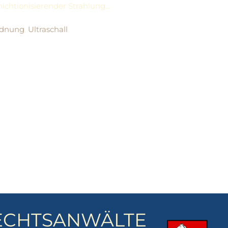
chtionisierender Strahlung...
rdnung
,
Ultraschall
ECHTSANWÄLTE