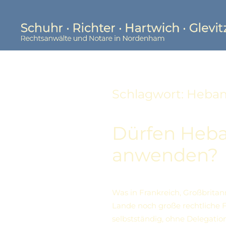
Skip to main content
Schlagwort:
Heba
Dürfen Heba
anwenden?
Was in Frankreich, Großbritan
Lande noch große rechtliche F
selbstständig, ohne Delegatio