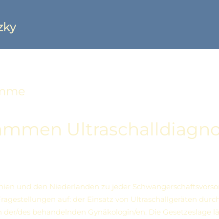
mme
mmen Ultraschalldiagno
nien und den Niederlanden zu jeder Schwangerschaftsvorsor
ragestellungen auf: der Einsatz von Ultraschallgeräten du
n der/des behandelnden Gynäkologin/en. Die Gesetzeslage lä