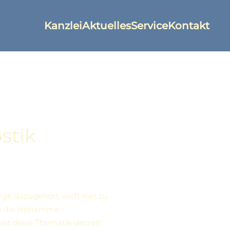
Kanzlei
Aktuelles
Service
Kontakt
stik
ge dazugehört, wirft hier zu
rch die Hebamme –
sst diese Thematik derzeit